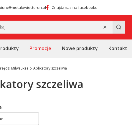
biuro@metalowiectorun.pl
Znajdź nas na facebooku
Wyczyść
Szukaj
produkty
Promocje
Nowe produkty
Kontakt
rzędzi Milwaukee
Aplikatory szczeliwa
ikatory szczeliwa
 produktów
e:
ne