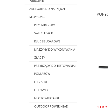
WIERCENIE
AKCESORIA DO NARZĘDZI
POPY
MILWAUKEE
PIŁY TARCZOWE
SWITCH PACK
KLUCZE UDAROWE
MASZYNY DO WYKONYWANIA
ZŁĄCZY
PRZYRZĄDY DO TESTOWANIA I
POMIARÓW
FREZARKI
UCHWYTY
MŁOTOWIERTARKI
OUTDOOR POWER HEAD
116,2