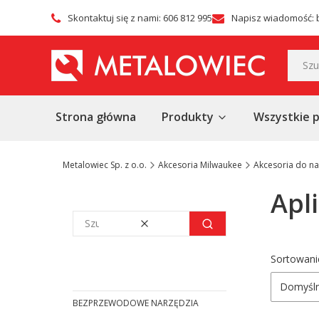
Skontaktuj się z nami: 606 812 995
Napisz wiadomość: 
Strona główna
Produkty
Wszystkie 
Metalowiec Sp. z o.o.
Akcesoria Milwaukee
Akcesoria do na
Apl
Wyczyść
Szukaj
Lista
Sortowani
Domyśl
BEZPRZEWODOWE NARZĘDZIA