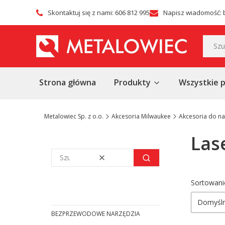
Skontaktuj się z nami: 606 812 995
Napisz wiadomość: 
Strona główna
Produkty
Wszystkie 
Metalowiec Sp. z o.o.
Akcesoria Milwaukee
Akcesoria do na
Las
Wyczyść
Szukaj
Lista
Sortowani
Domyśl
BEZPRZEWODOWE NARZĘDZIA