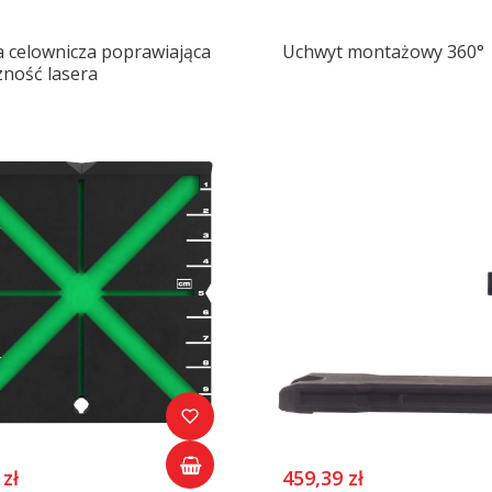
a celownicza poprawiająca
Uchwyt montażowy 360°
zność lasera
 zł
459,39 zł