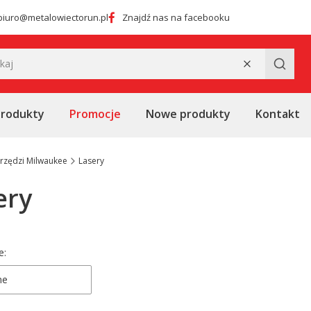
biuro@metalowiectorun.pl
Znajdź nas na facebooku
Wyczyść
Szukaj
produkty
Promocje
Nowe produkty
Kontakt
rzędzi Milwaukee
Lasery
ery
 produktów
e:
ne