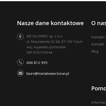
Linki
Nasze dane kontaktowe
O na
METALOWIEC Sp. z o.o.
Kontakt 
ul. Mazowiecka 52-68, 87-100 Toruń
Kontakt
woj. kujawsko-pomorskie
Blog
NIP 8792735944
606 812 995
biuro@metalowiectorun.pl
Pomo
Informac