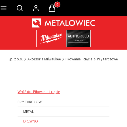
Produkty w koszyku: 0. Zobacz szcze
Otwórz wyszukiwarkę
wiec Sp. z o.o.
Akcesoria Milwaukee
Piłowanie i cięcie
Piły tarczowe
Otwórz wyszukiwarkę
Wróć do: Piłowanie i cięcie
PIŁY TARCZOWE
METAL
DREWNO