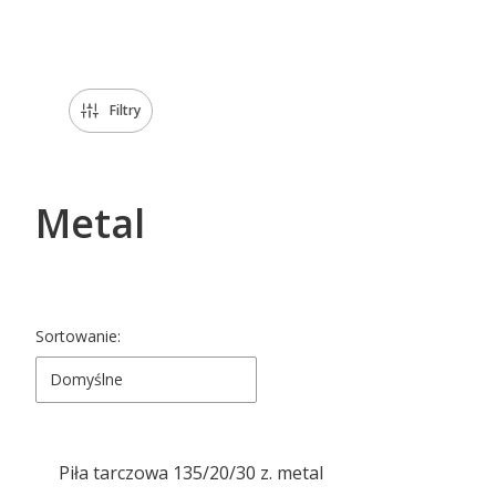
Koniec menu
Filtry
Metal
Lista produktów
Sortowanie:
Domyślne
Piła tarczowa 135/20/30 z. metal