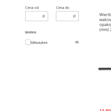
Cena od
Cena do
Wiertł
zł
zł
walco
opakow
(mm) 
MARKA
Marka
46
Milwaukee
13,80