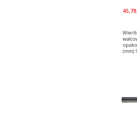
45,78
Wiertł
walco
opakow
(mm) 