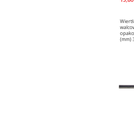
Wiertł
walco
opakow
(mm) 