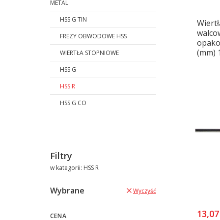
METAL
HSS G TIN
Wiertł
walco
FREZY OBWODOWE HSS
opakow
(mm) 
WIERTŁA STOPNIOWE
HSS G
HSS R
HSS G CO
Koniec menu
Filtry
w kategorii: HSS R
Wybrane
Wyczyść
13,07
CENA