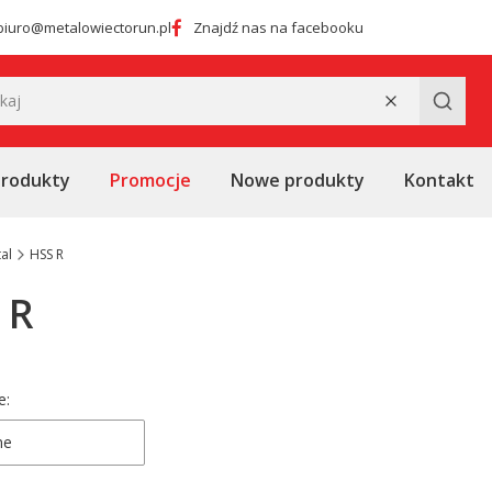
biuro@metalowiectorun.pl
Znajdź nas na facebooku
Wyczyść
Szukaj
produkty
Promocje
Nowe produkty
Kontakt
al
HSS R
 R
 produktów
e:
ne