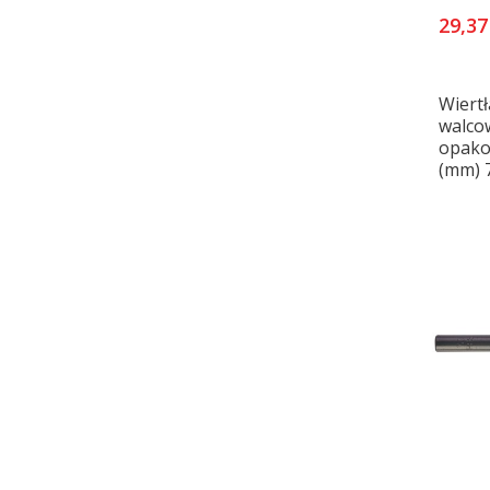
29,37
Wiertł
walco
opakow
(mm) 