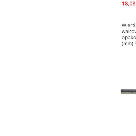
18,08
Wiertł
walco
opakow
(mm) 