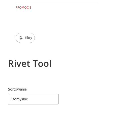
PROMOCJE
Koniec menu
Filtry
Rivet Tool
Lista produktów
Sortowanie:
Domyślne