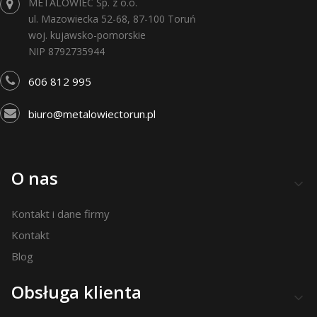
METALOWIEC Sp. z o.o.
ul. Mazowiecka 52-68, 87-100 Toruń
woj. kujawsko-pomorskie
NIP 8792735944
606 812 995
biuro@metalowiectorun.pl
Linki w stopce
O nas
Kontakt i dane firmy
Kontakt
Blog
Obsługa klienta