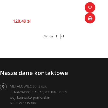
128,49 zł
Strona
z 1
Nasze dane kontaktowe
METALOWIEC Sp. z o.o.
ul. Mazowiecka 52-68, 87-100 Toruń
woj. kujawsko-pomorskie
NIP 8792735944