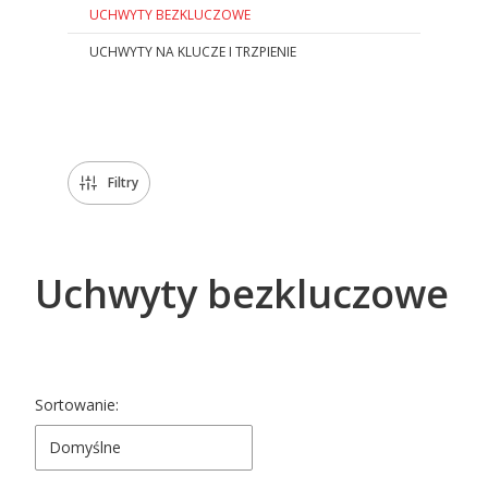
UCHWYTY BEZKLUCZOWE
UCHWYTY NA KLUCZE I TRZPIENIE
Koniec menu
Filtry
Uchwyty bezkluczowe
Lista produktów
Sortowanie:
Domyślne