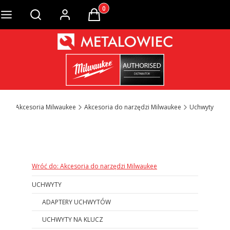
Produkty w koszyku: 0. Zobacz szcze
Otwórz wyszukiwarkę
.o.
Akcesoria Milwaukee
Akcesoria do narzędzi Milwaukee
Uchwyty
Otwórz wyszukiwarkę
Wróć do: Akcesoria do narzędzi Milwaukee
UCHWYTY
ADAPTERY UCHWYTÓW
UCHWYTY NA KLUCZ