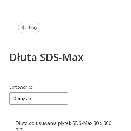
Koniec menu
Filtry
Dłuta SDS-Max
Lista produktów
Sortowanie:
Domyślne
Dłuto do usuwania płytek SDS-Max 80 x 300
mm