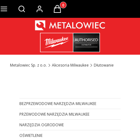
Produkty w koszyku: 0. Zobacz szcze
Otwórz wyszukiwarkę
Metalowiec Sp. z o.o.
Akcesoria Milwaukee
Dłutowanie
Otwórz wyszukiwarkę
BEZPRZEWODOWE NARZĘDZIA MILWAUKEE
PRZEWODOWE NARZĘDZIA MILWAUKEE
NARZĘDZIA OGRODOWE
OŚWIETLENIE