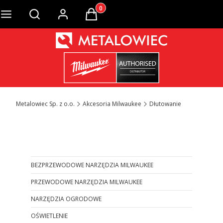
Produkty w koszyku: 0. Zobacz szcze
Otwórz wyszukiwarkę
Metalowiec Sp. z o.o.
Akcesoria Milwaukee
Dłutowanie
Otwórz wyszukiwarkę
BEZPRZEWODOWE NARZĘDZIA MILWAUKEE
PRZEWODOWE NARZĘDZIA MILWAUKEE
NARZĘDZIA OGRODOWE
OŚWIETLENIE