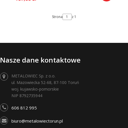
Strona
z 1
Nasze dane kontaktowe
METALOWIEC Sp. z o.o.
ul. Mazowiecka 52-68, 87-100 Toruń
woj. kujawsko-pomorskie
NIP 8792735944
606 812 995
biuro@metalowiectorun.pl