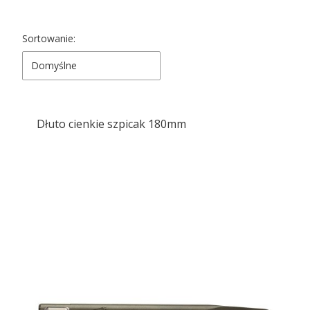
Lista produktów
Sortowanie:
Domyślne
Dłuto cienkie szpicak 180mm