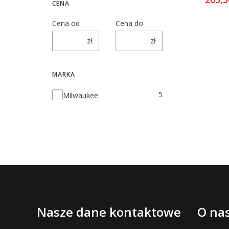
CENA
Cena od
Cena do
zł
zł
MARKA
Marka
5
Milwaukee
Linki
Nasze dane kontaktowe
O na