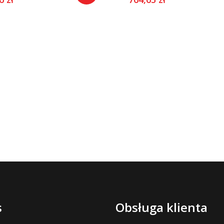
 w stopce
s
Obsługa klienta