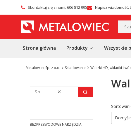
Skontaktuj się z nami: 606 812 995
Napisz wiadomość: 
Strona główna
Produkty
Wszystkie 
Metalowiec Sp. z o.o.
Składowanie
Walizki HD, wkładki i wóz
Wal
Wyczyść
Szukaj
Lista
Sortowani
Domyśl
BEZPRZEWODOWE NARZĘDZIA