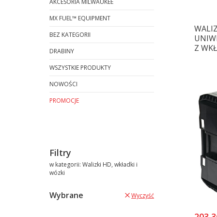
AKCESORIA MILWAUKEE
MX FUEL™ EQUIPMENT
WALI
BEZ KATEGORII
UNIW
Z WKŁ
DRABINY
WSZYSTKIE PRODUKTY
NOWOŚCI
PROMOCJE
Koniec menu
Filtry
w kategorii: Walizki HD, wkładki i
wózki
Wybrane
Wyczyść
203,3