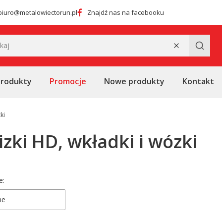
biuro@metalowiectorun.pl
Znajdź nas na facebooku
Wyczyść
Szukaj
produkty
Promocje
Nowe produkty
Kontakt
ki
izki HD, wkładki i wózki
 produktów
e:
ne