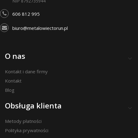
NIP 8792735944
606 812 995
biuro@metalowiectorun.pl
Linki w stopce
O nas
Kontakt i dane firmy
Kontakt
Blog
Obsługa klienta
Metody płatności
Polityka prywatności