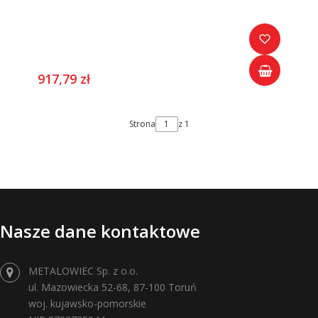
917,79 zł
Strona
z 1
Nasze dane kontaktowe
METALOWIEC Sp. z o.o.
ul. Mazowiecka 52-68, 87-100 Toruń
woj. kujawsko-pomorskie