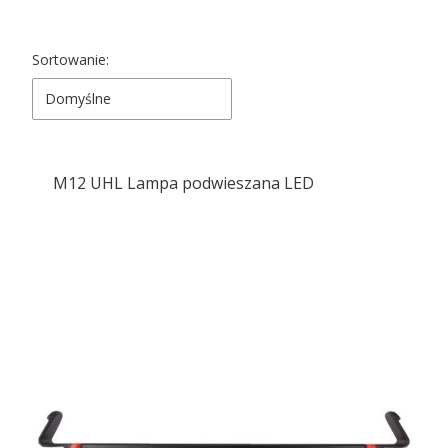
Lista produktów
Sortowanie:
Domyślne
M12 UHL Lampa podwieszana LED