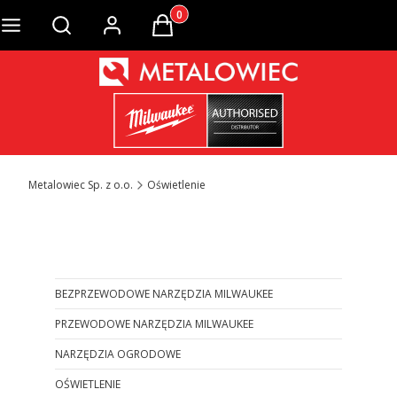
Produkty w koszyku: 0. Zobacz szcze
Otwórz wyszukiwarkę
Metalowiec Sp. z o.o.
Oświetlenie
Otwórz wyszukiwarkę
BEZPRZEWODOWE NARZĘDZIA MILWAUKEE
PRZEWODOWE NARZĘDZIA MILWAUKEE
NARZĘDZIA OGRODOWE
OŚWIETLENIE