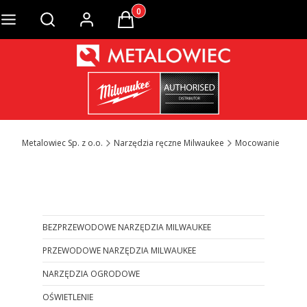
Produkty w koszyku: 0. Zobacz szcze
Otwórz wyszukiwarkę
Metalowiec Sp. z o.o.
Narzędzia ręczne Milwaukee
Mocowanie
Otwórz wyszukiwarkę
BEZPRZEWODOWE NARZĘDZIA MILWAUKEE
PRZEWODOWE NARZĘDZIA MILWAUKEE
NARZĘDZIA OGRODOWE
OŚWIETLENIE