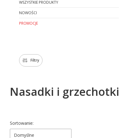
WSZYSTKIE PRODUKTY
NOWOŚCI
PROMOCJE
Koniec menu
Filtry
Nasadki i grzechotki
Lista produktów
Sortowanie:
Domyślne