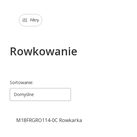
Filtry
Rowkowanie
Lista produktów
Sortowanie:
Domyślne
M18FRGRO114-0C Rowkarka