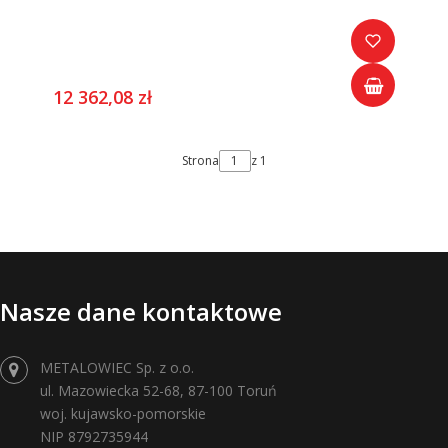
12 362,08 zł
Strona
z 1
Nasze dane kontaktowe
METALOWIEC Sp. z o.o.
ul. Mazowiecka 52-68, 87-100 Toruń
woj. kujawsko-pomorskie
NIP 8792735944