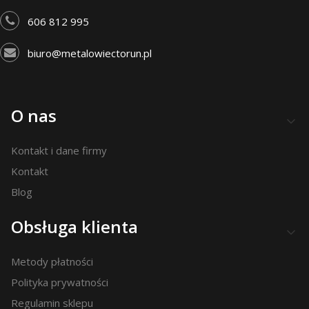
606 812 995
biuro@metalowiectorun.pl
Linki w stopce
O nas
Kontakt i dane firmy
Kontakt
Blog
Obsługa klienta
Metody płatności
Polityka prywatności
Regulamin sklepu