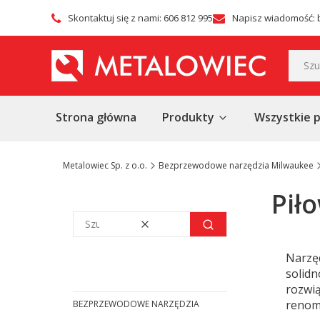
Skontaktuj się z nami: 606 812 995
Napisz wiadomość: 
Strona główna
Produkty
Wszystkie 
Metalowiec Sp. z o.o.
Bezprzewodowe narzędzia Milwaukee
Piło
Wyczyść
Szukaj
Narzę
solid
rozwi
renomo
BEZPRZEWODOWE NARZĘDZIA