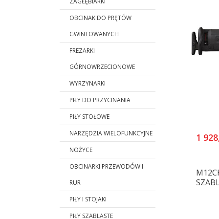
ZAGŁĘBIARKI
OBCINAK DO PRĘTÓW
GWINTOWANYCH
FREZARKI
GÓRNOWRZECIONOWE
WYRZYNARKI
PIŁY DO PRZYCINANIA
PIŁY STOŁOWE
NARZĘDZIA WIELOFUNKCYJNE
1 928
NOŻYCE
OBCINARKI PRZEWODÓW I
M12CH
SZAB
RUR
PIŁY I STOJAKI
PIŁY SZABLASTE