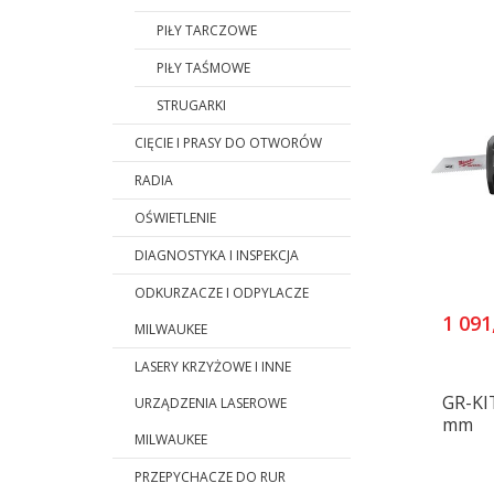
PIŁY TARCZOWE
PIŁY TAŚMOWE
STRUGARKI
CIĘCIE I PRASY DO OTWORÓW
RADIA
OŚWIETLENIE
DIAGNOSTYKA I INSPEKCJA
ODKURZACZE I ODPYLACZE
1 091
MILWAUKEE
LASERY KRZYŻOWE I INNE
GR-KI
URZĄDZENIA LASEROWE
mm
MILWAUKEE
PRZEPYCHACZE DO RUR