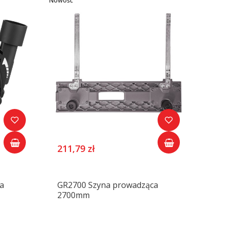
Nowość
211,79 zł
a
GR2700 Szyna prowadząca
2700mm