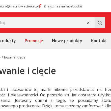
biuro@metalowiectorun.pl
Znajdź nas na facebooku
Wyczyść
Szukaj
produkty
Promocje
Nowe produkty
Kontakt
Piłowanie i cięcie
wanie i cięcie
dzi i akcesoriów tej marki nikomu przedstawiać nie tr
ności i niezawodności. Od przeszło stu lat dostarcza uży
ązania. Jesteśmy dumni z tego, że posiadamy statu
wanego producenta. Dzięki temu możemy zaoferować kliento