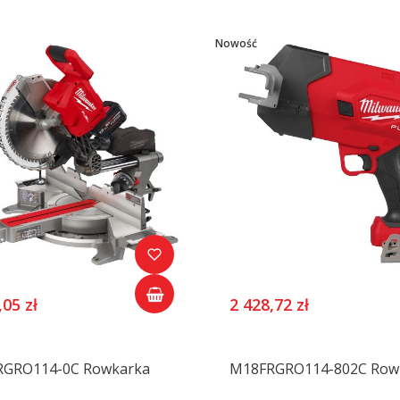
Nowość
,05 zł
2 428,72 zł
GRO114-0C Rowkarka
M18FRGRO114-802C Row