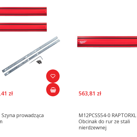
,41 zł
563,81 zł
 Szyna prowadząca
M12PCSS54-0 RAPTORXL
m
Obcinak do rur ze stali
nierdzewnej