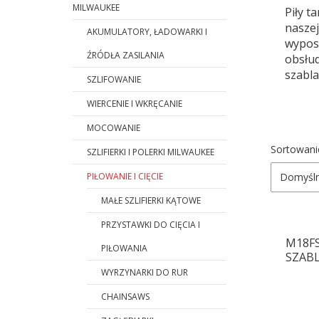
MILWAUKEE
Piły t
naszej
AKUMULATORY, ŁADOWARKI I
wypos
ŹRÓDŁA ZASILANIA
obsłud
szabla
SZLIFOWANIE
WIERCENIE I WKRĘCANIE
MOCOWANIE
Lista
Sortowani
SZLIFIERKI I POLERKI MILWAUKEE
PIŁOWANIE I CIĘCIE
Domyśl
MAŁE SZLIFIERKI KĄTOWE
PRZYSTAWKI DO CIĘCIA I
M18FS
PIŁOWANIA
SZABL
WYRZYNARKI DO RUR
CHAINSAWS