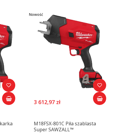
Nowość
3 612,97 zł
karka
M18FSX-801C Piła szablasta
Super SAWZALL™