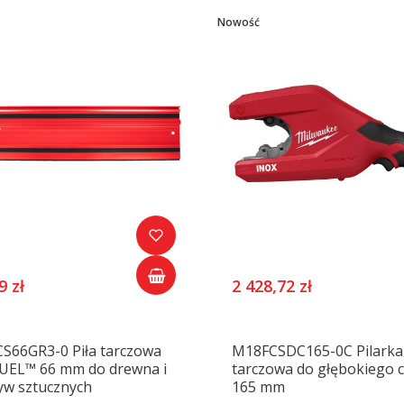
Nowość
9 zł
2 428,72 zł
S66GR3-0 Piła tarczowa
M18FCSDC165-0C Pilarka
UEL™ 66 mm do drewna i
tarczowa do głębokiego c
yw sztucznych
165 mm