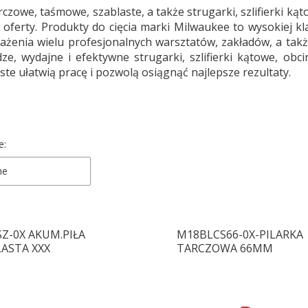
arczowe, taśmowe, szablaste, a także strugarki, szlifierki k
 oferty. Produkty do cięcia marki Milwaukee to wysokiej kl
ażenia wielu profesjonalnych warsztatów, zakładów, a tak
ze, wydajne i efektywne strugarki, szlifierki kątowe, ob
ste ułatwią pracę i pozwolą osiągnąć najlepsze rezultaty.
 produktów
e:
ne
Z-0X AKUM.PIŁA
M18BLCS66-0X-PILARKA
ASTA XXX
TARCZOWA 66MM