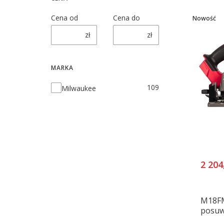
Cena od
Cena do
Nowość
zł
zł
MARKA
Marka
109
Milwaukee
2 204
M18FM
posuw