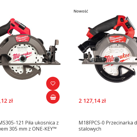
Nowość
,12 zł
2 127,14 zł
S305-121 Piła ukosnica z
M18FPCS-0 Przecinarka d
em 305 mm z ONE-KEY™
stalowych