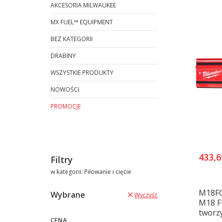
AKCESORIA MILWAUKEE
MX FUEL™ EQUIPMENT
BEZ KATEGORII
DRABINY
WSZYSTKIE PRODUKTY
NOWOŚCI
PROMOCJE
Koniec menu
433,6
Filtry
w kategorii: Piłowanie i cięcie
M18FC
Wybrane
Wyczyść
M18 F
tworz
CENA