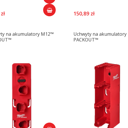
 zł
150,89 zł
ty na akumulatory M12™
Uchwyty na akumulator
OUT™
PACKOUT™