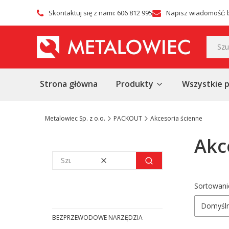
Skontaktuj się z nami: 606 812 995
Napisz wiadomość: 
Strona główna
Produkty
Wszystkie 
Metalowiec Sp. z o.o.
PACKOUT
Akcesoria ścienne
Akc
Wyczyść
Szukaj
Lista
Sortowani
Domyśl
BEZPRZEWODOWE NARZĘDZIA