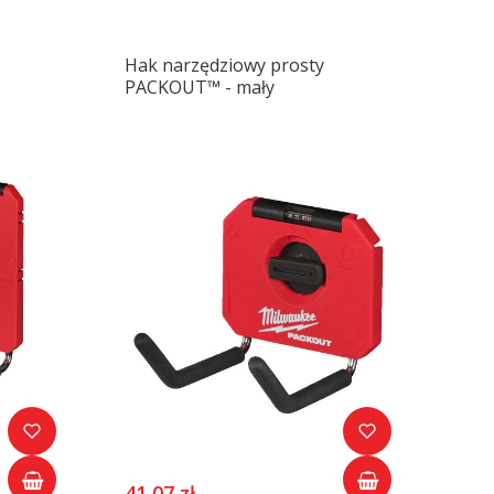
Hak narzędziowy prosty
PACKOUT™ - mały
41,07 zł