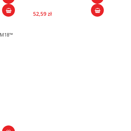
52,59 zł
y M18™