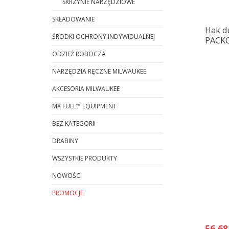
SKRZYNIE NARZĘDZIOWE
SKŁADOWANIE
Hak du
ŚRODKI OCHRONY INDYWIDUALNEJ
PACK
ODZIEŻ ROBOCZA
NARZĘDZIA RĘCZNE MILWAUKEE
AKCESORIA MILWAUKEE
MX FUEL™ EQUIPMENT
BEZ KATEGORII
DRABINY
WSZYSTKIE PRODUKTY
NOWOŚCI
PROMOCJE
Koniec menu
56,68