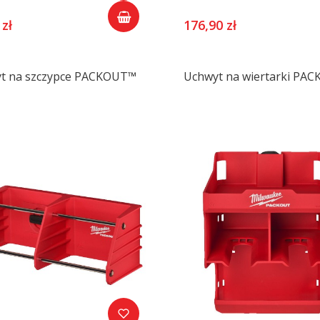
 zł
176,90 zł
t na szczypce PACKOUT™
Uchwyt na wiertarki PA