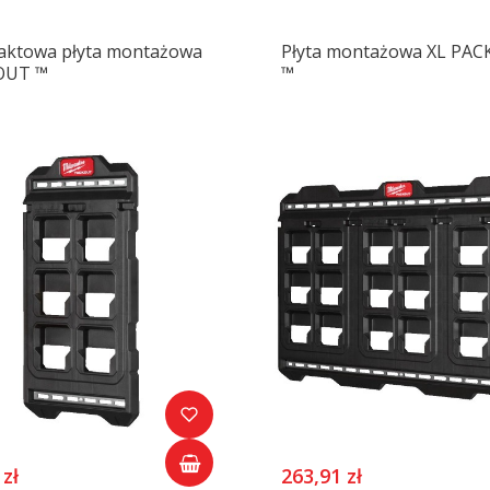
ktowa płyta montażowa
Płyta montażowa XL PA
OUT ™
™
 zł
263,91 zł