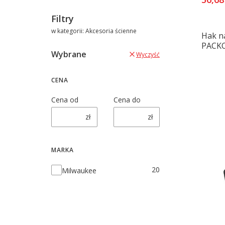
Filtry
w kategorii: Akcesoria ścienne
Hak n
PACK
Wybrane
Wyczyść
CENA
Cena od
Cena do
zł
zł
MARKA
Marka
20
Milwaukee