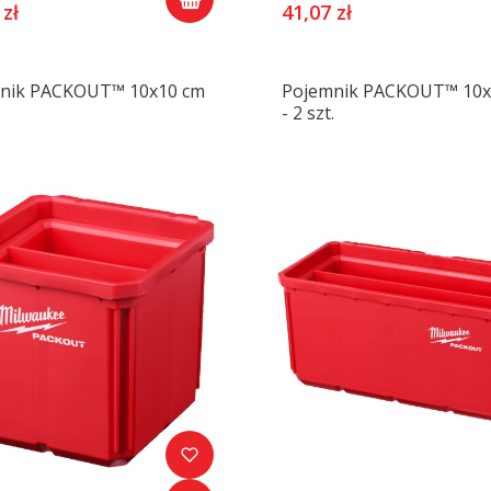
 zł
41,07 zł
nik PACKOUT™ 10x10 cm
Pojemnik PACKOUT™ 10x
- 2 szt.