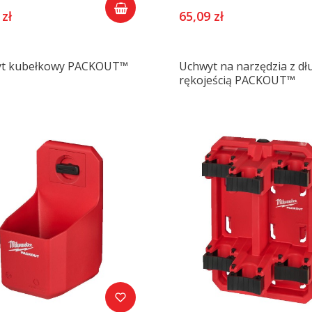
 zł
65,09 zł
t kubełkowy PACKOUT™
Uchwyt na narzędzia z dł
rękojeścią PACKOUT™