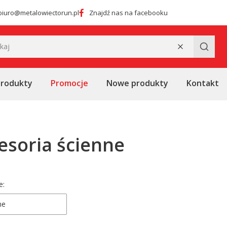
biuro@metalowiectorun.pl
Znajdź nas na facebooku
Wyczyść
Szukaj
produkty
Promocje
Nowe produkty
Kontakt
esoria ścienne
 produktów
e:
ne