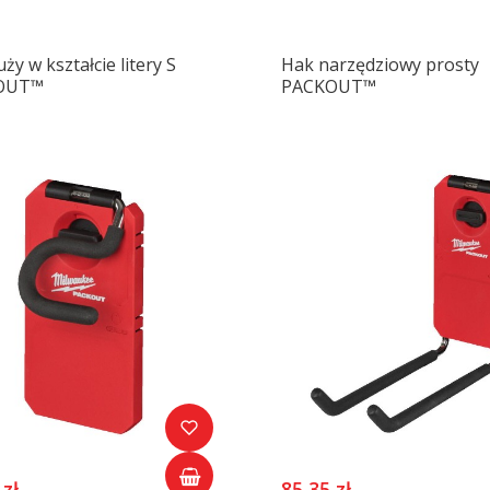
ży w kształcie litery S
Hak narzędziowy prosty
OUT™
PACKOUT™
 zł
85,35 zł