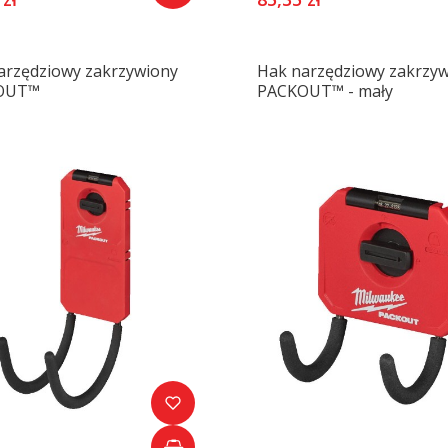
arzędziowy zakrzywiony
Hak narzędziowy zakrzy
OUT™
PACKOUT™ - mały