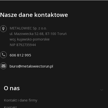
Nasze dane kontaktowe
METALOWIEC Sp. z o.o.
ul. Mazowiecka 52-68, 87-100 Toruń
woj. kujawsko-pomorskie
NIP 8792735944
606 812 995
biuro@metalowiectorun.pl
Linki w stopce
O nas
Kontakt i dane firmy
Kontakt