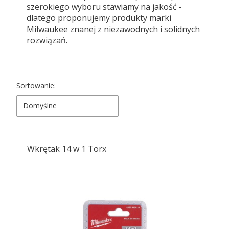
szerokiego wyboru stawiamy na jakość -
dlatego proponujemy produkty marki
Milwaukee znanej z niezawodnych i solidnych
rozwiązań.
Lista produktów
Sortowanie:
Domyślne
Wkrętak 14 w 1 Torx