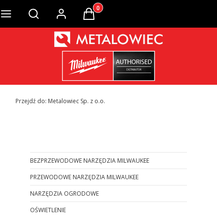
Produkty w koszyku: 0. Zobacz szcze
Otwórz wyszukiwarkę
Przejdź do:
Metalowiec Sp. z o.o.
Otwórz wyszukiwarkę
BEZPRZEWODOWE NARZĘDZIA MILWAUKEE
PRZEWODOWE NARZĘDZIA MILWAUKEE
NARZĘDZIA OGRODOWE
OŚWIETLENIE