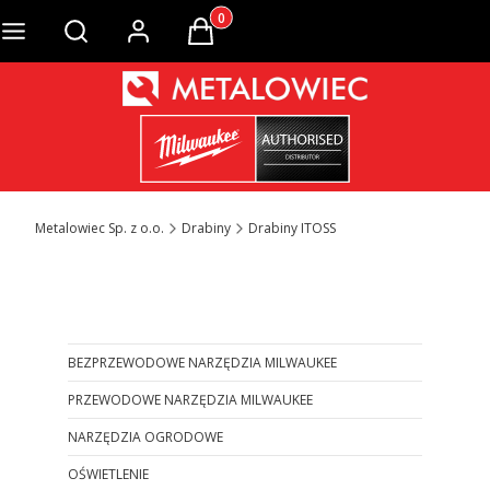
Produkty w koszyku: 0. Zobacz szcze
Otwórz wyszukiwarkę
Metalowiec Sp. z o.o.
Drabiny
Drabiny ITOSS
Otwórz wyszukiwarkę
BEZPRZEWODOWE NARZĘDZIA MILWAUKEE
PRZEWODOWE NARZĘDZIA MILWAUKEE
NARZĘDZIA OGRODOWE
OŚWIETLENIE