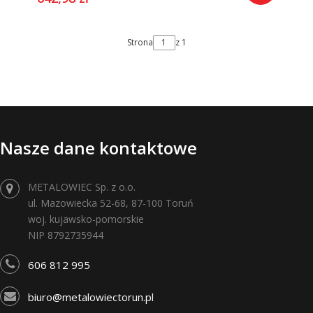
Strona
z 1
Nasze dane kontaktowe
METALOWIEC Sp. z o.o.
ul. Mazowiecka 52-68, 87-100 Toruń
woj. kujawsko-pomorskie
NIP 8792735944
606 812 995
biuro@metalowiectorun.pl