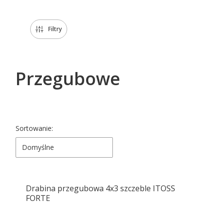
Filtry
Przegubowe
Lista produktów
Sortowanie:
Domyślne
Drabina przegubowa 4x3 szczeble ITOSS
FORTE