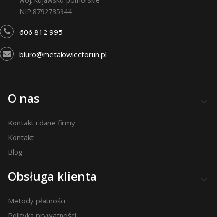
woj. kujawsko-pomorskie
NIP 8792735944
606 812 995
biuro@metalowiectorun.pl
Linki w stopce
O nas
Kontakt i dane firmy
Kontakt
Blog
Obsługa klienta
Metody płatności
Polityka prywatności