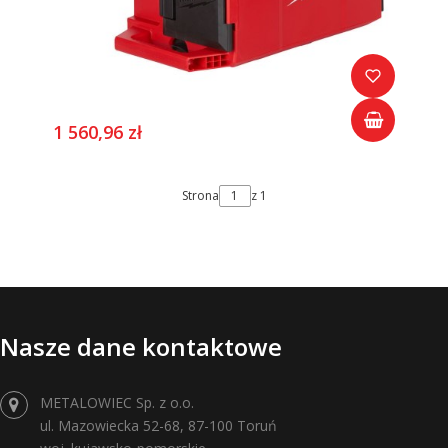
1 560,96 zł
Strona
z 1
Nasze dane kontaktowe
METALOWIEC Sp. z o.o.
ul. Mazowiecka 52-68, 87-100 Toruń