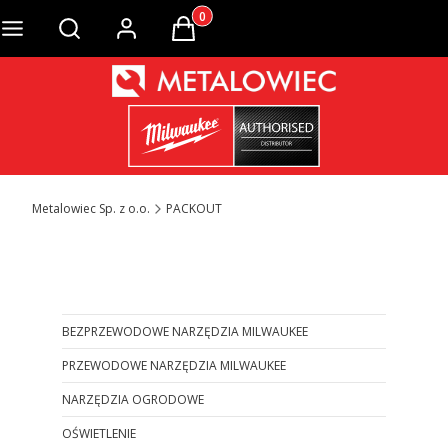
Produkty w koszyku: 0. Zobacz szcze
Otwórz wyszukiwarkę
Metalowiec Sp. z o.o.
PACKOUT
Otwórz wyszukiwarkę
BEZPRZEWODOWE NARZĘDZIA MILWAUKEE
PRZEWODOWE NARZĘDZIA MILWAUKEE
NARZĘDZIA OGRODOWE
OŚWIETLENIE