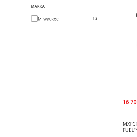
MARKA
Marka
13
Milwaukee
16 79
MXFCP
FUEL™