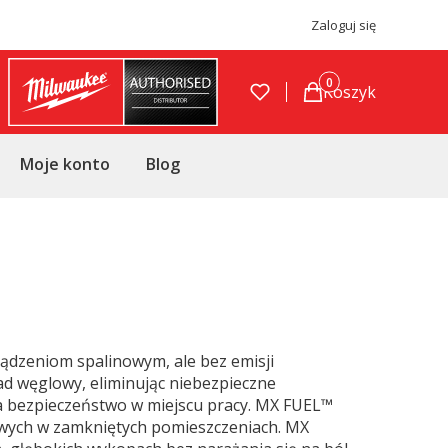
Zaloguj się
Produkty w koszyku
Koszyk
Moje konto
Blog
dzeniom spalinowym, ale bez emisji
ad węglowy, eliminując niebezpieczne
za bezpieczeństwo w miejscu pracy. MX FUEL™
wych w zamkniętych pomieszczeniach. MX