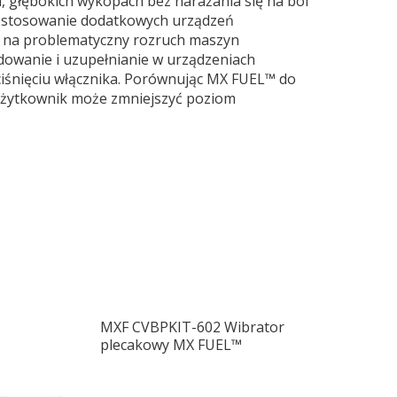
 głębokich wykopach bez narażania się na ból
ię stosowanie dodatkowych urządzeń
y na problematyczny rozruch maszyn
adowanie i uzupełnianie w urządzeniach
iśnięciu włącznika. Porównując MX FUEL™ do
użytkownik może zmniejszyć poziom
MXF CVBPKIT-602 Wibrator
plecakowy MX FUEL™