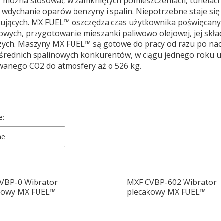
 można stosować w zamkniętych pomieszczeniach, tunelach,
 wdychanie oparów benzyny i spalin. Niepotrzebne staje s
lujących. MX FUEL™ oszczędza czas użytkownika poświęcan
owych, przygotowanie mieszanki paliwowo olejowej, jej skł
zych. Maszyny MX FUEL™ są gotowe do pracy od razu po nac
średnich spalinowych konkurentów, w ciągu jednego roku 
wanego CO2 do atmosfery aż o 526 kg.
 produktów
e:
ne
VBP-0 Wibrator
MXF CVBP-602 Wibrator
kowy MX FUEL™
plecakowy MX FUEL™