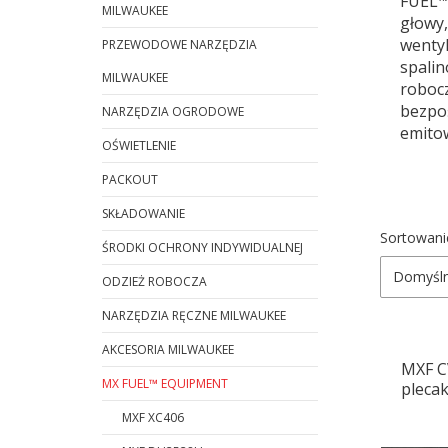
FUEL™
MILWAUKEE
głowy,
wenty
PRZEWODOWE NARZĘDZIA
spalin
MILWAUKEE
roboc
bezpo
NARZĘDZIA OGRODOWE
emito
OŚWIETLENIE
PACKOUT
SKŁADOWANIE
Lista
Sortowani
ŚRODKI OCHRONY INDYWIDUALNEJ
Domyśl
ODZIEŻ ROBOCZA
NARZĘDZIA RĘCZNE MILWAUKEE
AKCESORIA MILWAUKEE
MXF C
MX FUEL™ EQUIPMENT
pleca
MXF XC406