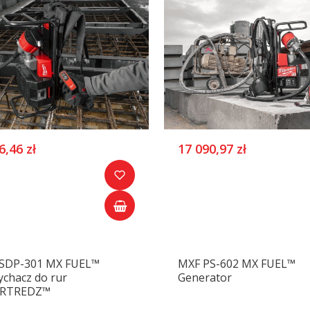
6,46 zł
17 090,97 zł
SDP-301 MX FUEL™
MXF PS-602 MX FUEL™
ychacz do rur
Generator
RTREDZ™