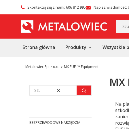
Skontaktuj się z nami: 606 812 995
Napisz wiadomość: 
Strona główna
Produkty
Wszystkie 
Metalowiec Sp. z o.o.
MX FUEL™ Equipment
MX 
Wyczyść
Szukaj
Na pl
szkodl
zaniec
rozwi
BEZPRZEWODOWE NARZĘDZIA