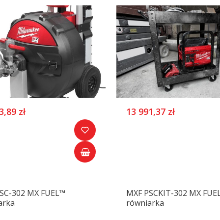
3,89 zł
13 991,37 zł
SC-302 MX FUEL™
MXF PSCKIT-302 MX FUE
arka
równiarka