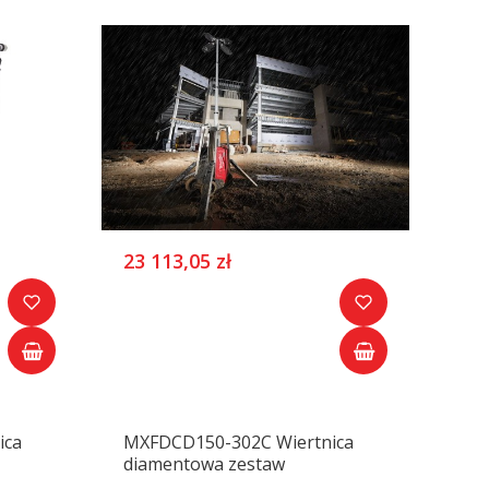
23 113,05 zł
ica
MXFDCD150-302C Wiertnica
diamentowa zestaw