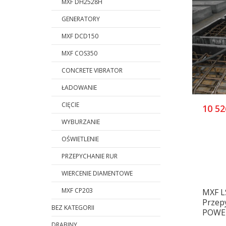
MXF DH2528H
GENERATORY
MXF DCD150
MXF COS350
CONCRETE VIBRATOR
ŁADOWANIE
CIĘCIE
10 52
WYBURZANIE
OŚWIETLENIE
PRZEPYCHANIE RUR
WIERCENIE DIAMENTOWE
MXF CP203
MXF L
Przep
BEZ KATEGORII
POWE
DRABINY