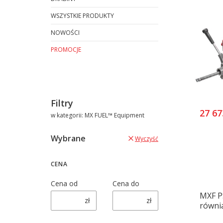
WSZYSTKIE PRODUKTY
NOWOŚCI
PROMOCJE
Koniec menu
Filtry
27 67
w kategorii: MX FUEL™ Equipment
Wybrane
Wyczyść
CENA
Cena od
Cena do
MXF P
zł
zł
równi