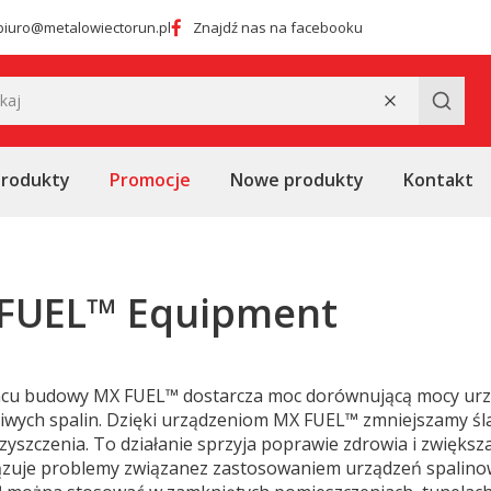
biuro@metalowiectorun.pl
Znajdź nas na facebooku
Wyczyść
Szukaj
produkty
Promocje
Nowe produkty
Kontakt
FUEL™ Equipment
acu budowy MX FUEL™ dostarcza moc dorównującą mocy urzą
iwych spalin. Dzięki urządzeniom MX FUEL™ zmniejszamy śl
zyszczenia. To działanie sprzyja poprawie zdrowia i zwięks
ązuje problemy związanez zastosowaniem urządzeń spalino