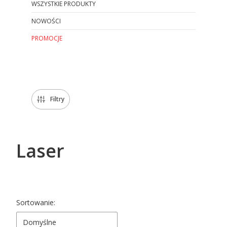
WSZYSTKIE PRODUKTY
NOWOŚCI
PROMOCJE
Koniec menu
Filtry
Laser
Lista produktów
Sortowanie:
Domyślne