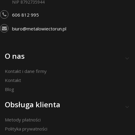
NIP 8792735944
606 812 995
biuro@metalowiectorun.pl
Linki w stopce
O nas
Kontakt i dane firmy
Kontakt
Blog
Obsługa klienta
Metody płatności
Polityka prywatności