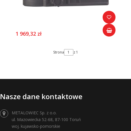
1 969,32 zł
Strona
z 1
Nasze dane kontaktowe
METALOWIEC Sp. z o.o.
ul. Mazowiecka 52-68, 87-100 Toruń
woj. kujawsko-pomorskie