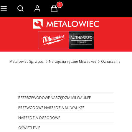
Produkty w koszyku: 0. Zobacz szcze
Otwórz wyszukiwarkę
Metalowiec Sp. z o.o.
Narzędzia ręczne Milwaukee
Oznaczanie
Otwórz wyszukiwarkę
BEZPRZEWODOWE NARZĘDZIA MILWAUKEE
PRZEWODOWE NARZĘDZIA MILWAUKEE
NARZĘDZIA OGRODOWE
OŚWIETLENIE