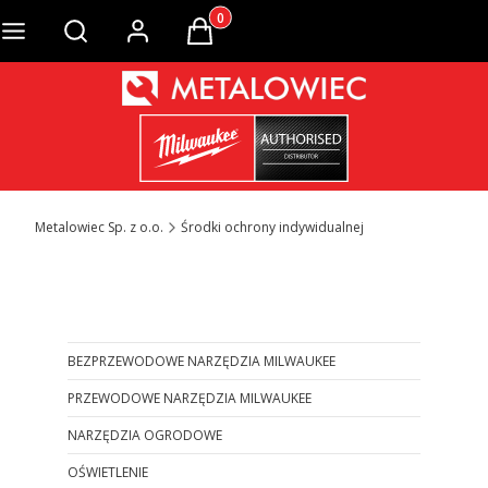
Produkty w koszyku: 0. Zobacz szcze
Otwórz wyszukiwarkę
Metalowiec Sp. z o.o.
Środki ochrony indywidualnej
Otwórz wyszukiwarkę
BEZPRZEWODOWE NARZĘDZIA MILWAUKEE
PRZEWODOWE NARZĘDZIA MILWAUKEE
NARZĘDZIA OGRODOWE
OŚWIETLENIE