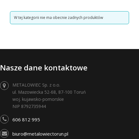
Lista produktów
W tej kategorii nie ma obecnie żadnych produktów
Nasze dane kontaktowe
METALOWIEC Sp. z o.o.
ul. Mazowiecka 52-68, 87-100 Toruń
woj. kujawsko-pomorskie
NIP 8792735944
606 812 995
biuro@metalowiectorun.pl