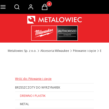
Produkty w koszyku: 0. Zobacz szcze
Otwórz wyszukiwarkę
Metalowiec Sp. z o.o.
Akcesoria Milwaukee
Piłowanie i cięcie
Brzesz
Otwórz wyszukiwarkę
Wróć do: Piłowanie i cięcie
BRZESZCZOTY DO WYRZYNAREK
DREWNO I PLASTIK
METAL