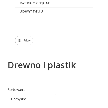
MATERIAŁY SPECJALNE
UCHWYT TYPU U
Koniec menu
Filtry
Drewno i plastik
Lista produktów
Sortowanie:
Domyślne