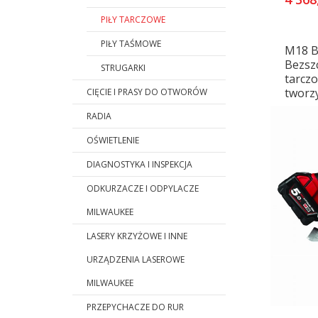
PIŁY TARCZOWE
PIŁY TAŚMOWE
M18 B
Bezsz
STRUGARKI
tarcz
tworz
CIĘCIE I PRASY DO OTWORÓW
RADIA
OŚWIETLENIE
DIAGNOSTYKA I INSPEKCJA
ODKURZACZE I ODPYLACZE
MILWAUKEE
LASERY KRZYŻOWE I INNE
URZĄDZENIA LASEROWE
MILWAUKEE
PRZEPYCHACZE DO RUR