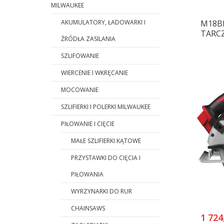
MILWAUKEE
AKUMULATORY, ŁADOWARKI I
M18BL
TARC
ŹRÓDŁA ZASILANIA
SZLIFOWANIE
WIERCENIE I WKRĘCANIE
MOCOWANIE
SZLIFIERKI I POLERKI MILWAUKEE
PIŁOWANIE I CIĘCIE
MAŁE SZLIFIERKI KĄTOWE
PRZYSTAWKI DO CIĘCIA I
PIŁOWANIA
WYRZYNARKI DO RUR
CHAINSAWS
1 724