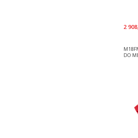
2 908
M18FM
DO M