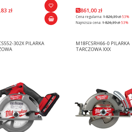
,83 zł
861,00 zł
Cena regularna:
1 826,39 zł
-53%
Najniższa cena:
1 826,39 zł
-53%
S552-302X PILARKA
M18FCSRH66-0 PILARKA
ZOWA
TARCZOWA XXX