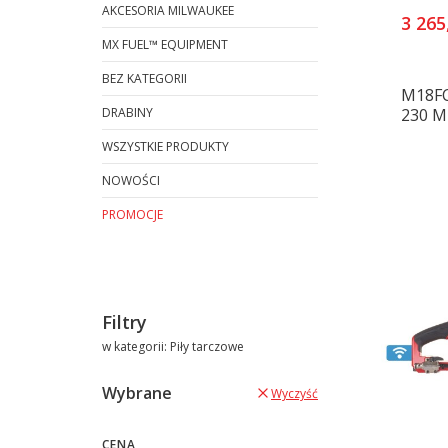
AKCESORIA MILWAUKEE
3 265
MX FUEL™ EQUIPMENT
BEZ KATEGORII
M18FC
DRABINY
230 
WSZYSTKIE PRODUKTY
NOWOŚCI
PROMOCJE
Koniec menu
Filtry
w kategorii: Piły tarczowe
Wybrane
Wyczyść
CENA