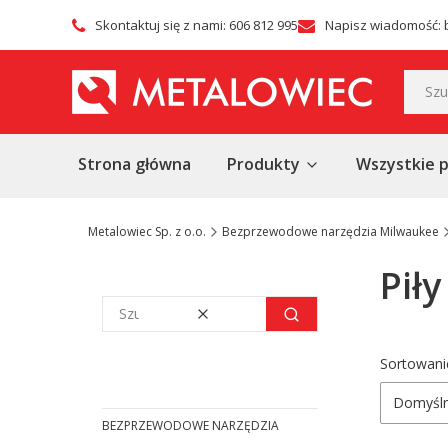
Skontaktuj się z nami: 606 812 995
Napisz wiadomość: 
Strona główna
Produkty
Wszystkie 
Metalowiec Sp. z o.o.
Bezprzewodowe narzędzia Milwaukee
Pił
Wyczyść
Szukaj
Lista
Sortowani
Domyśl
BEZPRZEWODOWE NARZĘDZIA