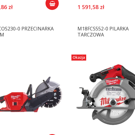
,86 zł
1 591,58 zł
OS230-0 PRZECINARKA
M18FCS552-0 PILARKA
MM
TARCZOWA
Okazja