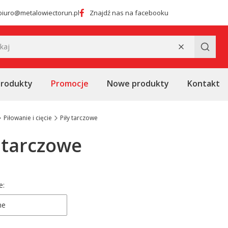
biuro@metalowiectorun.pl
Znajdź nas na facebooku
Wyczyść
Szukaj
produkty
Promocje
Nowe produkty
Kontakt
Piłowanie i cięcie
Piły tarczowe
y tarczowe
 produktów
e:
ne