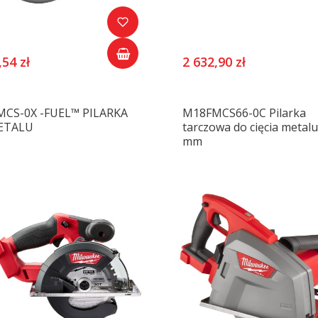
,54 zł
2 632,90 zł
CS-0X -FUEL™ PILARKA
M18FMCS66-0C Pilarka
ETALU
tarczowa do cięcia metalu
mm