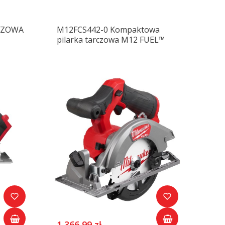
CZOWA
M12FCS442-0 Kompaktowa
pilarka tarczowa M12 FUEL™
1 366,99 zł