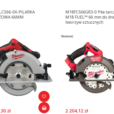
CS66-0X-PILARKA
M18FCS66GR3-0 Piła tar
ZOWA 66MM
M18 FUEL™ 66 mm do dre
tworzyw sztucznych
Nowość
,30 zł
2 204,12 zł