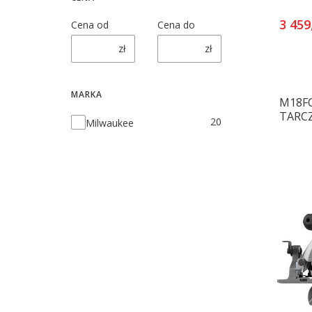
3 459
Cena od
Cena do
zł
zł
MARKA
M18FC
TARC
Marka
20
Milwaukee