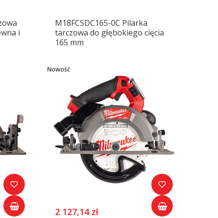
czowa
M18FCSDC165-0C Pilarka
wna i
tarczowa do głębokiego cięcia
165 mm
Nowość
2 127,14 zł