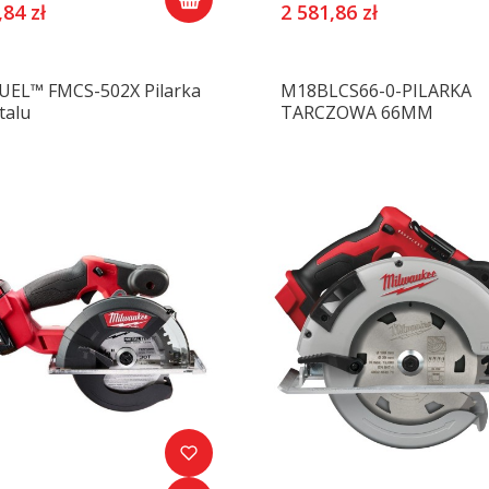
,84 zł
2 581,86 zł
UEL™ FMCS-502X Pilarka
M18BLCS66-0-PILARKA
talu
TARCZOWA 66MM