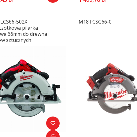
LCS66-502X
M18 FCSG66-0
czotkowa pilarka
owa 66mm do drewna i
yw sztucznych