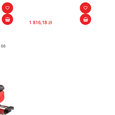
1 816,18 zł
 66