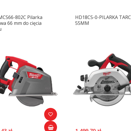
CS66-802C Pilarka
HD18CS-0-PILARKA TAR
owa 66 mm do cięcia
55MM
u
,43 zł
1 499,70 zł