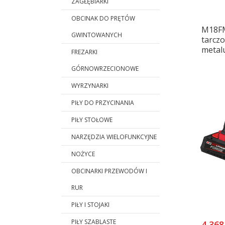
ZAGŁĘBIARKI
OBCINAK DO PRĘTÓW
M18FM
GWINTOWANYCH
tarcz
metal
FREZARKI
GÓRNOWRZECIONOWE
WYRZYNARKI
PIŁY DO PRZYCINANIA
PIŁY STOŁOWE
NARZĘDZIA WIELOFUNKCYJNE
NOŻYCE
OBCINARKI PRZEWODÓW I
RUR
PIŁY I STOJAKI
PIŁY SZABLASTE
4 368