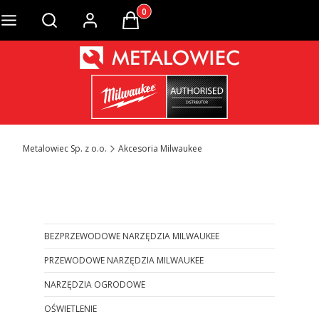
Produkty w koszyku: 0. Zobacz szcze
Otwórz wyszukiwarkę
Metalowiec Sp. z o.o.
Akcesoria Milwaukee
Otwórz wyszukiwarkę
BEZPRZEWODOWE NARZĘDZIA MILWAUKEE
PRZEWODOWE NARZĘDZIA MILWAUKEE
NARZĘDZIA OGRODOWE
OŚWIETLENIE