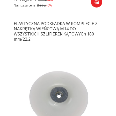
Cena regularna:
3,01 zł
-4%
Najniższa cena:
2,89 zł
-0%
ELASTYCZNA PODKŁADKA W KOMPLECIE Z
NAKRĘTKĄ WIEŃCOWĄ M14 DO
WSZYSTKICH SZLIFIEREK KĄTOWYCh 180
mm/22,2