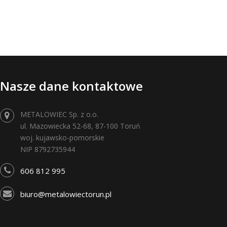
Nasze dane kontaktowe
METALOWIEC Sp. z o.o.
ul. Mazowiecka 52-68, 87-100 Toruń
woj. kujawsko-pomorskie
NIP 8792735944
606 812 995
biuro@metalowiectorun.pl