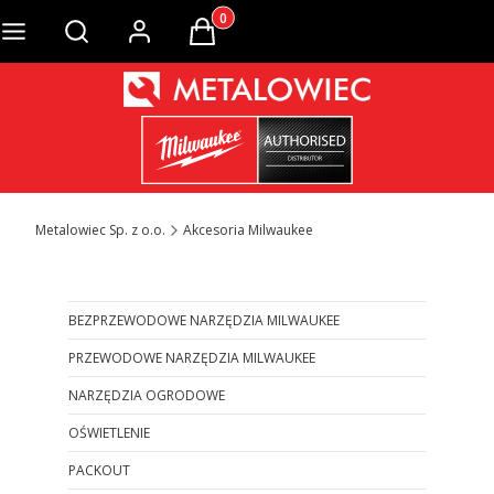
Produkty w koszyku: 0. Zobacz szcze
Otwórz wyszukiwarkę
Metalowiec Sp. z o.o.
Akcesoria Milwaukee
BEZPRZEWODOWE NARZĘDZIA MILWAUKEE
PRZEWODOWE NARZĘDZIA MILWAUKEE
NARZĘDZIA OGRODOWE
OŚWIETLENIE
PACKOUT