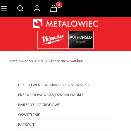
Produkty w koszyku: 0. Zobacz szcze
Otwórz wyszukiwarkę
Metalowiec Sp. z o.o.
Akcesoria Milwaukee
BEZPRZEWODOWE NARZĘDZIA MILWAUKEE
PRZEWODOWE NARZĘDZIA MILWAUKEE
NARZĘDZIA OGRODOWE
OŚWIETLENIE
PACKOUT