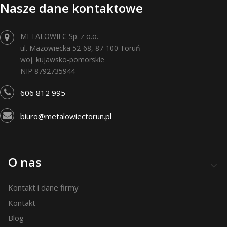
Nasze dane kontaktowe
METALOWIEC Sp. z o.o.
ul. Mazowiecka 52-68, 87-100 Toruń
woj. kujawsko-pomorskie
NIP 8792735944
606 812 995
biuro@metalowiectorun.pl
Linki w stopce
O nas
Kontakt i dane firmy
Kontakt
Blog