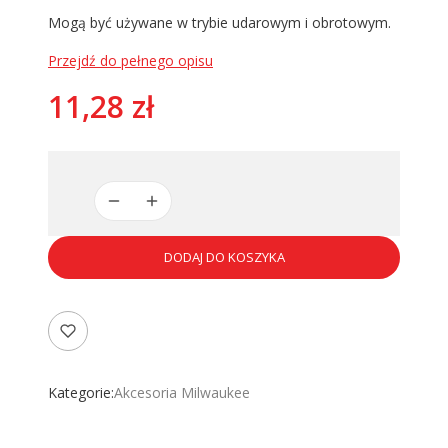
Mogą być używane w trybie udarowym i obrotowym.
Przejdź do pełnego opisu
Cena
11,28 zł
DODAJ DO KOSZYKA
Kategorie:
Akcesoria Milwaukee