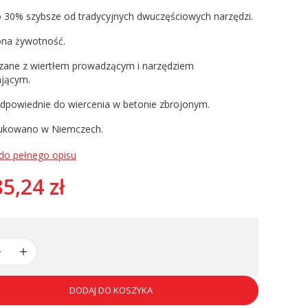
 30% szybsze od tradycyjnych dwuczęściowych narzędzi.
na żywotność.
zane z wiertłem prowadzącym i narzędziem
jącym.
odpowiednie do wiercenia w betonie zbrojonym.
ukowano w Niemczech.
 do pełnego opisu
5,24 zł
DODAJ DO KOSZYKA