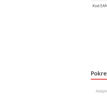
Kod EA
Pokre
Adapte