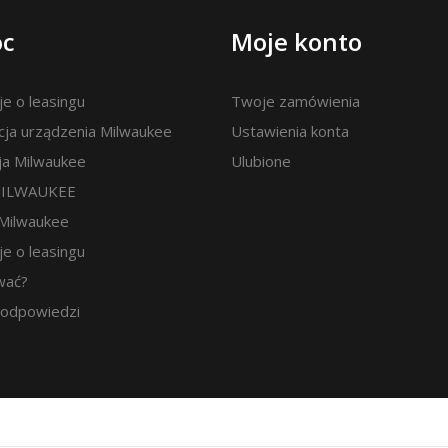
c
Moje konto
je o leasingu
Twoje zamówienia
cja urządzenia Milwaukee
Ustawienia konta
ja Milwaukee
Ulubione
MILWAUKEE
 Milwaukee
je o leasingu
wać?
i odpowiedzi