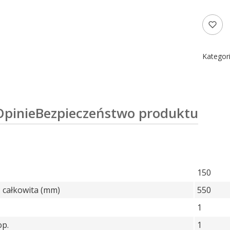
Kategori
Opinie
Bezpieczeństwo produktu
150
 całkowita (mm)
550
1
op.
1