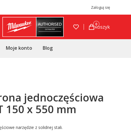
Zaloguj się
Produkty w koszyku
Koszyk
Moje konto
Blog
rona jednoczęściowa
T 150 x 550 mm
ściowe narzędzie z solidnej stali.