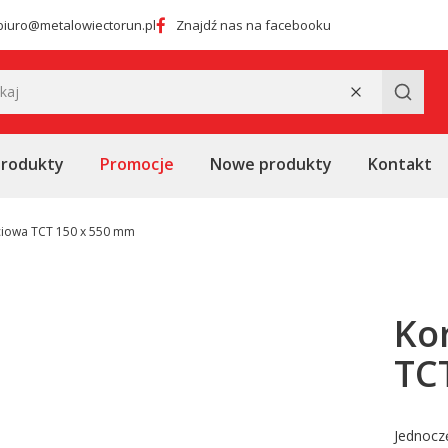
biuro@metalowiectorun.pl
Znajdź nas na facebooku
Wyczyść
Szukaj
produkty
Promocje
Nowe produkty
Kontakt
ciowa TCT 150 x 550 mm
Ko
TC
Jednoczę