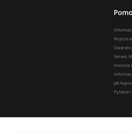
Pomo
Informac
Rejestra
Gwaranc
Serwis 
Historia
Informac
Jak kupo
Pytania 