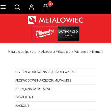
Produkty w koszyku: 0. Zobacz szcze
Otwórz wyszukiwarkę
Metalowiec Sp. z o.o.
Akcesoria Milwaukee
Wiercenie
Elementy bet
BEZPRZEWODOWE NARZĘDZIA MILWAUKEE
PRZEWODOWE NARZĘDZIA MILWAUKEE
NARZĘDZIA OGRODOWE
OŚWIETLENIE
PACKOUT