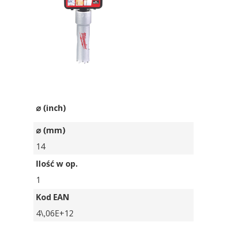
⌀ (inch)
⌀ (mm)
14
Ilość w op.
1
Kod EAN
4\,06E+12