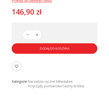
Przejdź do pełnego opisu
Cena
146,90 zł
DODAJ DO KOSZYKA
Kategorie:
Narzędzia ręczne Milwaukee
Przyrządy pomiarowe
Taśmy krótkie