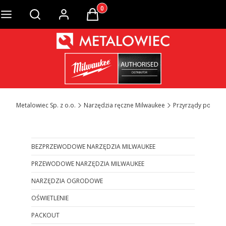
Produkty w koszyku: 0. Zobacz szcze
Otwórz wyszukiwarkę
Metalowiec Sp. z o.o.
Narzędzia ręczne Milwaukee
Przyrządy pomia
BEZPRZEWODOWE NARZĘDZIA MILWAUKEE
PRZEWODOWE NARZĘDZIA MILWAUKEE
NARZĘDZIA OGRODOWE
OŚWIETLENIE
PACKOUT