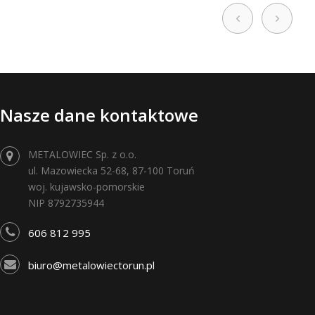
Nasze dane kontaktowe
METALOWIEC Sp. z o.o.
ul. Mazowiecka 52-68, 87-100 Toruń
woj. kujawsko-pomorskie
NIP 8792735944
606 812 995
biuro@metalowiectorun.pl