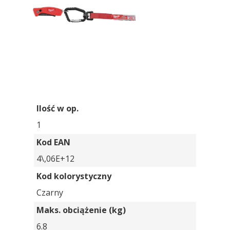
Ilość w op.
1
Kod EAN
4\,06E+12
Kod kolorystyczny
Czarny
Maks. obciążenie (kg)
6.8