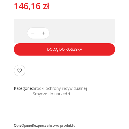
Cena
146,16 zł
DODAJ DO KOSZYKA
Kategorie:
Środki ochrony indywidualnej
Smycze do narzędzi
Opis
Opinie
Bezpieczeństwo produktu