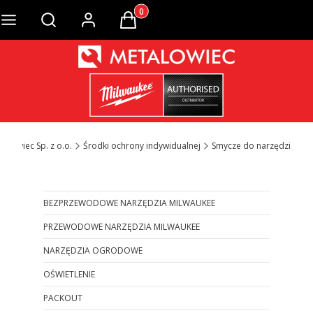
Produkty w koszyku: 0. Zobacz szcze
Otwórz wyszukiwarkę
talowiec Sp. z o.o.
Środki ochrony indywidualnej
Smycze do narzędzi
BEZPRZEWODOWE NARZĘDZIA MILWAUKEE
PRZEWODOWE NARZĘDZIA MILWAUKEE
NARZĘDZIA OGRODOWE
OŚWIETLENIE
PACKOUT