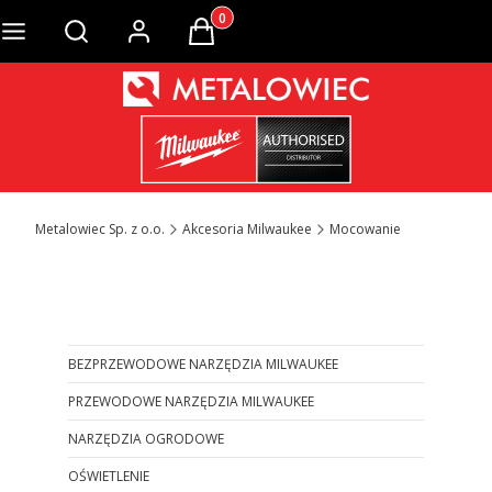
Produkty w koszyku: 0. Zobacz szcze
Otwórz wyszukiwarkę
Metalowiec Sp. z o.o.
Akcesoria Milwaukee
Mocowanie
Otwórz wyszukiwarkę
BEZPRZEWODOWE NARZĘDZIA MILWAUKEE
PRZEWODOWE NARZĘDZIA MILWAUKEE
NARZĘDZIA OGRODOWE
OŚWIETLENIE